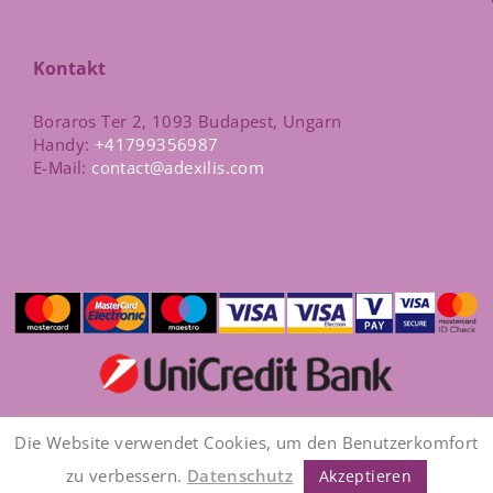
Kontakt
Boraros Ter 2, 1093 Budapest, Ungarn
Handy:
+41799356987
E-Mail:
contact@adexilis.com
Die Website verwendet Cookies, um den Benutzerkomfort
Copyright © 2026 - ADEXILIS Service Kft. | Alle Rechte
zu verbessern.
Datenschutz
Akzeptieren
vorbehalten.